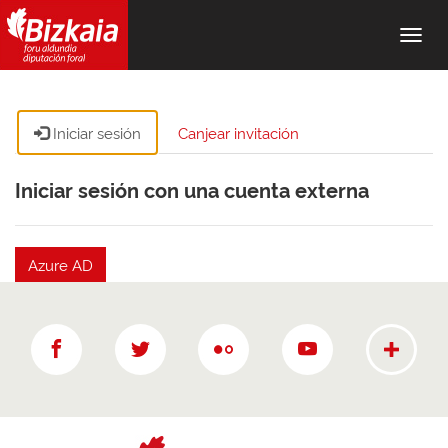
Alter
nave
Iniciar sesión
Canjear invitación
Iniciar sesión con una cuenta externa
Azure AD
Más rede
Facebook
twitter
Flickr
YouTube