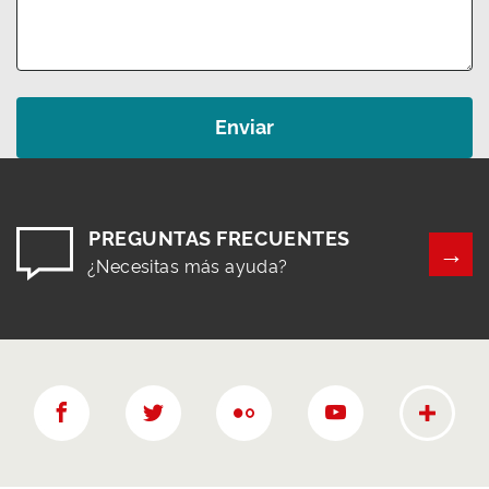
PREGUNTAS FRECUENTES
¿Necesitas más ayuda?
Más rede
Facebook
twitter
Flickr
YouTube