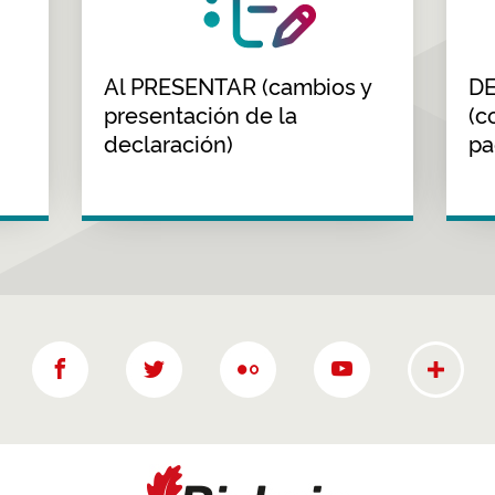
Al PRESENTAR (cambios y
DE
presentación de la
(c
declaración)
pa
Más red
Facebook
twitter
Flickr
YouTube