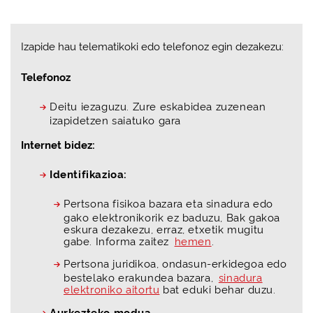
Izapide hau telematikoki edo telefonoz egin dezakezu:
Telefonoz
Deitu iezaguzu. Zure eskabidea zuzenean
izapidetzen saiatuko gara
Internet bidez:
Identifikazioa:
Pertsona fisikoa bazara eta sinadura edo
gako elektronikorik ez baduzu, Bak gakoa
eskura dezakezu, erraz, etxetik mugitu
gabe. Informa zaitez
hemen
.
Pertsona juridikoa, ondasun-erkidegoa edo
bestelako erakundea bazara,
sinadura
elektroniko aitortu
bat eduki behar duzu.
Aurkezteko modua