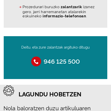
Prozedurari buruzko
zalantzarik
izanez
gero, jarri harremanetan atalarekin
eskuineko
informazio-telefonoan
.
Deitu, eta zure zalantzak argituko ditugu
946 125 500
LAGUNDU HOBETZEN
Nola baloratzen duzu artikuluaren