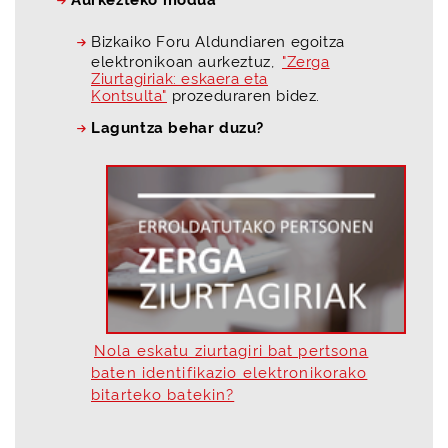
Bizkaiko Foru Aldundiaren egoitza
elektronikoan aurkeztuz,
"Zerga
Ziurtagiriak: eskaera eta
Kontsulta"
prozeduraren bidez.
Laguntza behar duzu?
Nola eskatu ziurtagiri bat pertsona
baten identifikazio elektronikorako
bitarteko batekin?