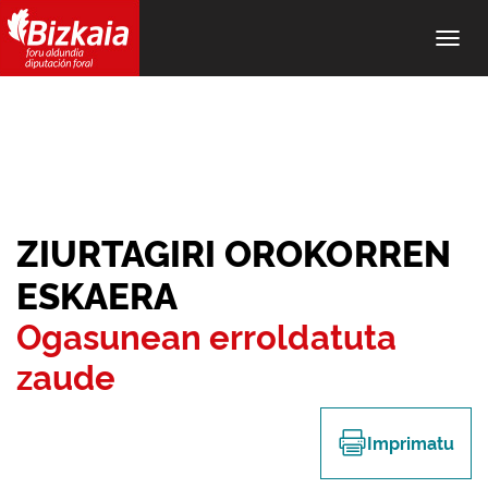
Alter
nave
ZIURTAGIRI OROKORREN
ESKAERA
Ogasunean erroldatuta
zaude
Imprimatu