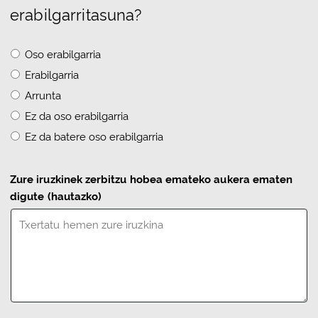
erabilgarritasuna?
Oso erabilgarria
Erabilgarria
Arrunta
Ez da oso erabilgarria
Ez da batere oso erabilgarria
Zure iruzkinek zerbitzu hobea emateko aukera ematen
digute
(hautazko)