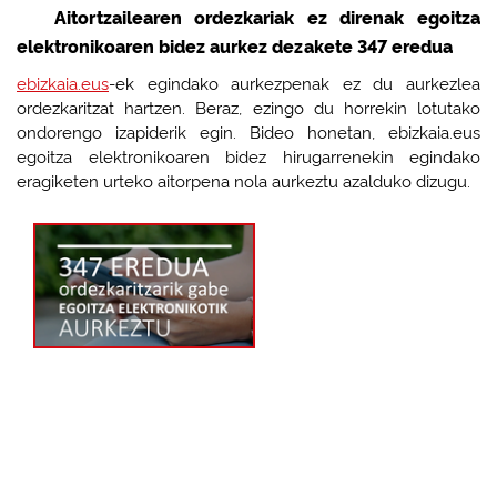
Aitortzailearen ordezkariak ez direnak egoitza
elektronikoaren bidez aurkez dezakete 347 eredua
ebizkaia.eus
-ek egindako aurkezpenak ez du aurkezlea
ordezkaritzat hartzen. Beraz, ezingo du horrekin lotutako
ondorengo izapiderik egin. Bideo honetan, ebizkaia.eus
egoitza elektronikoaren bidez hirugarrenekin egindako
eragiketen urteko aitorpena nola aurkeztu azalduko dizugu.