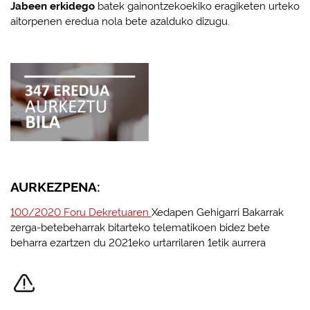
Jabeen erkidego
batek gainontzekoekiko eragiketen urteko
aitorpenen eredua nola bete azalduko dizugu.
AURKEZPENA:
100/2020 Foru Dekretuaren
Xedapen Gehigarri Bakarrak
zerga-betebeharrak bitarteko telematikoen bidez bete
beharra ezartzen du 2021eko urtarrilaren 1etik aurrera