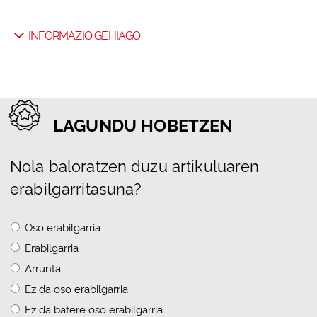
INFORMAZIO GEHIAGO
LAGUNDU HOBETZEN
Nola baloratzen duzu artikuluaren
erabilgarritasuna?
Oso erabilgarria
Erabilgarria
Arrunta
Ez da oso erabilgarria
Ez da batere oso erabilgarria