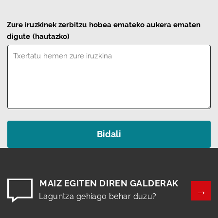
Zure iruzkinek zerbitzu hobea emateko aukera ematen
digute
(hautazko)
MAIZ EGITEN DIREN GALDERAK
Laguntza gehiago behar duzu?