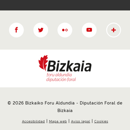
Más rede
Facebook
twitter
Flickr
YouTube
© 2026 Bizkaiko Foru Aldundia - Diputación Foral de
Bizkaia
|
|
|
Accesibilidad
Mapa web
Aviso legal
Cookies