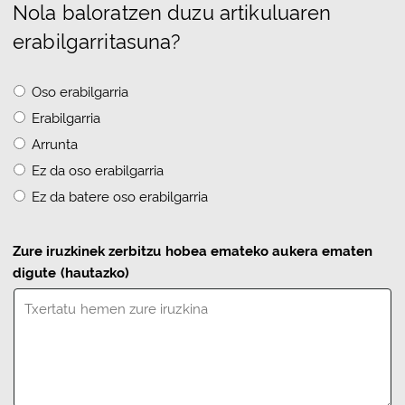
Nola baloratzen duzu artikuluaren
erabilgarritasuna?
Oso erabilgarria
Erabilgarria
Arrunta
Ez da oso erabilgarria
Ez da batere oso erabilgarria
Zure iruzkinek zerbitzu hobea emateko aukera ematen
digute
(hautazko)