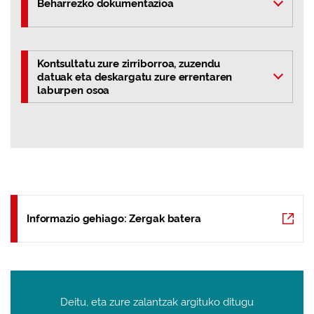
Beharrezko dokumentazioa
Kontsultatu zure zirriborroa, zuzendu
datuak eta deskargatu zure errentaren
laburpen osoa
Informazio gehiago: Zergak batera
Deitu, eta zure zalantzak argituko ditugu