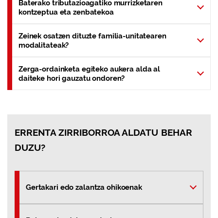
Baterako tributazioagatiko murrizketaren
kontzeptua eta zenbatekoa
Zeinek osatzen dituzte familia-unitatearen
modalitateak?
Zerga-ordainketa egiteko aukera alda al
daiteke hori gauzatu ondoren?
ERRENTA ZIRRIBORROA ALDATU BEHAR
DUZU?
Gertakari edo zalantza ohikoenak