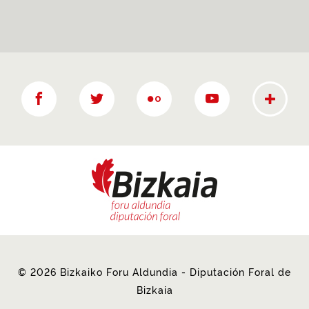
Más rede
Facebook
twitter
Flickr
YouTube
© 2026 Bizkaiko Foru Aldundia - Diputación Foral de
Bizkaia